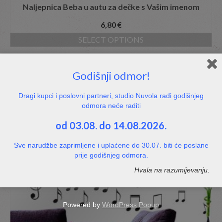
Naljepnica Beba u autu za dečke s Vašim imenom
6,80
€
SELECT OPTIONS
Godišnji odmor!
Povezani proizvodi
Dragi kupci i poslovni partneri, studio Nuvola radi godišnjeg
odmora neće raditi
od 03.08. do 14.08.2026.
Sve narudžbe zaprimljene i uplaćene do 30.07. biti će poslane
prije godišnjeg odmora.
Hvala na razumijevanju.
Powered by
WordPress Popup