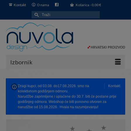
Kontakt
O nama
Košarica
-
0,00
€
Search
for:
Izbornik
Dragi kupci, od 03.08. do17.08.2026. smo na
Kontakt
kolektivnom godišnjem odmoru.
Narudžbe zaprimljene i uplaćene do 30.7. biti će poslane prije
godišnjeg odmora. Webshop će biti ponovno otvoren za
narudžbe od 15.08.2026.. Hvala na razumijevanju!