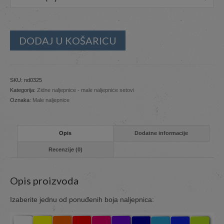
DODAJ U KOŠARICU
SKU:
nd0325
Kategorija:
Zidne naljepnice - male naljepnice setovi
Oznaka:
Male naljepnice
Opis
Dodatne informacije
Recenzije (0)
Opis proizvoda
Izaberite jednu od ponuđenih boja naljepnica: