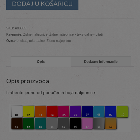
DODAJ U KOŠARICU
SKU:
nd0335
Kategorije:
Zidne naljepnice
,
Zidne naljepnice - tekstualne - citati
Oznake:
citati
,
tekstualne
,
Zidne naljepnice
Opis
Dodatne informacije
Opis proizvoda
Izaberite jednu od ponuđenih boja naljepnice: