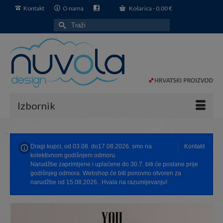
Kontakt
O nama
Košarica
-
0,00
€
Search
for:
Izbornik
Dragi kupci, od 03.08. do17.08.2026. smo na
Kontakt
kolektivnom godišnjem odmoru.
Narudžbe zaprimljene i uplaćene do 30.7. biti će poslane prije
godišnjeg odmora. Webshop će biti ponovno otvoren za
narudžbe od 15.08.2026.. Hvala na razumijevanju!