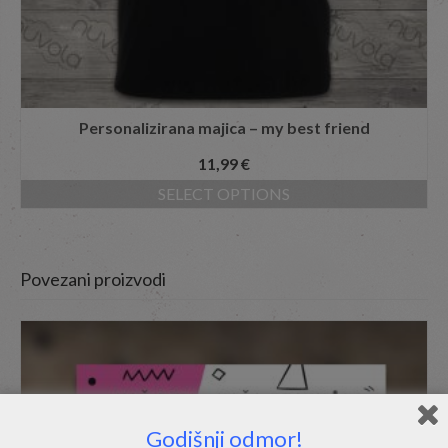
Personalizirana majica – my best friend
11,99
€
SELECT OPTIONS
Povezani proizvodi
Godišnji odmor!