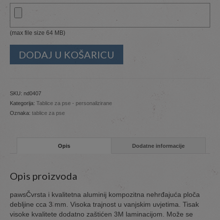
(max file size 64 MB)
DODAJ U KOŠARICU
SKU:
nd0407
Kategorija:
Tablice za pse - personalizirane
Oznaka:
tablice za pse
Opis
Dodatne informacije
Opis proizvoda
pawsČvrsta i kvalitetna aluminij kompozitna nehrđajuća ploča
debljine cca 3 mm. Visoka trajnost u vanjskim uvjetima. Tisak
visoke kvalitete dodatno zaštićen 3M laminacijom. Može se