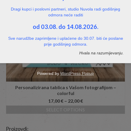
Dragi kupci i poslovni partneri, studio Nuvola radi godišnjeg
odmora neće raditi
od 03.08. do 14.08.2026.
Sve narudžbe zaprimljene i uplaćene do 30.07. biti će poslane
prije godišnjeg odmora.
Hvala na razumijevanju.
Powered by
WordPress Popup
Personalizirana tablica s Vašom fotografijom –
colorful
17,00
€
–
22,00
€
SELECT OPTIONS
Proizovdi: