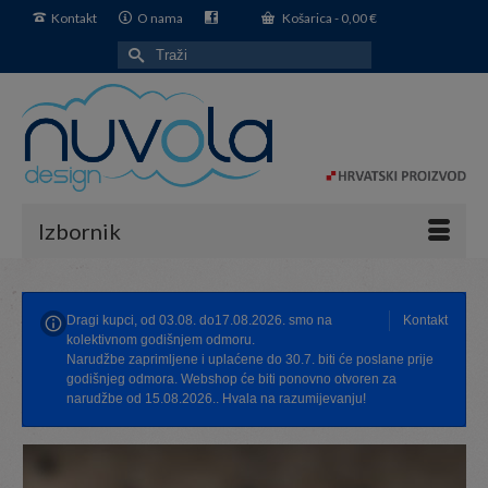
Kontakt
O nama
Košarica
-
0,00
€
Search
for:
Izbornik
Dragi kupci, od 03.08. do17.08.2026. smo na
Kontakt
kolektivnom godišnjem odmoru.
Narudžbe zaprimljene i uplaćene do 30.7. biti će poslane prije
godišnjeg odmora. Webshop će biti ponovno otvoren za
narudžbe od 15.08.2026.. Hvala na razumijevanju!