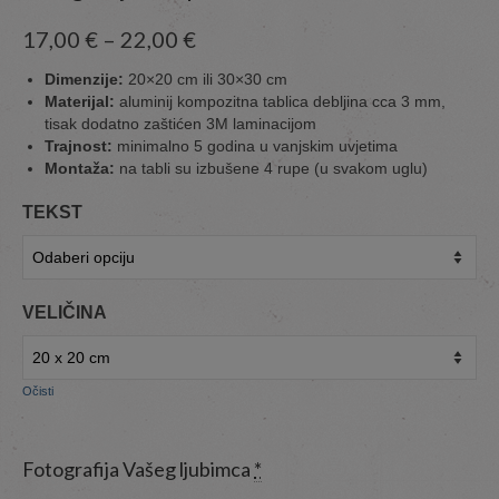
17,00
€
–
22,00
€
Dimenzije:
20×20 cm ili 30×30 cm
Materijal:
aluminij kompozitna tablica debljina cca 3 mm,
tisak dodatno zaštićen 3M laminacijom
Trajnost:
minimalno 5 godina u vanjskim uvjetima
Montaža:
na tabli su izbušene 4 rupe (u svakom uglu)
TEKST
VELIČINA
Očisti
Fotografija Vašeg ljubimca
*