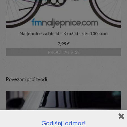
Naljepnice za bicikl – Kružići – set 100 kom
7,99
€
PROČITAJ VIŠE
Povezani proizvodi
Godišnji odmor!