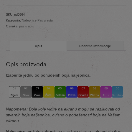
SKU:
nd0564
Kategorija:
Naljepnice Pas u autu
Oznaka:
pas u autu
Opis
Dodatne informacije
Opis proizvoda
Izaberite jednu od ponuđenih boja naljepnica.
Napomena: Boje koje vidite na ekranu mogu se razlikovati od
stvarnih boja naljepnica, ovisno o podešenosti boja na Vašem
ekranu.
Naljepnicu možete zalijepiti na stražnju stranu automobila ili na