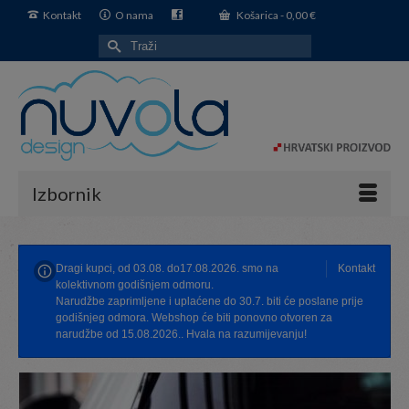
Kontakt
O nama
Košarica
-
0,00
€
Search
for:
Izbornik
Dragi kupci, od 03.08. do17.08.2026. smo na
Kontakt
kolektivnom godišnjem odmoru.
Narudžbe zaprimljene i uplaćene do 30.7. biti će poslane prije
godišnjeg odmora. Webshop će biti ponovno otvoren za
narudžbe od 15.08.2026.. Hvala na razumijevanju!