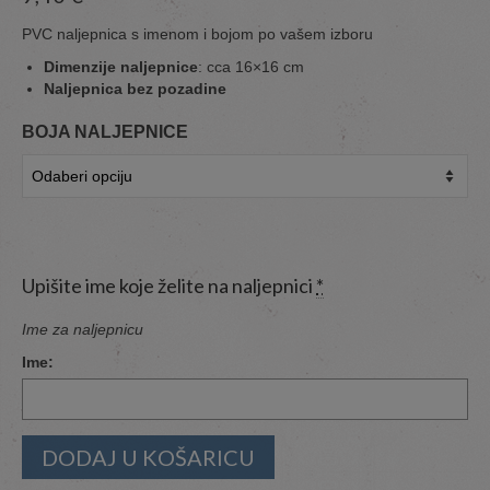
PVC naljepnica s imenom i bojom po vašem izboru
Dimenzije naljepnice
: cca 16×16 cm
Naljepnica bez pozadine
BOJA NALJEPNICE
Upišite ime koje želite na naljepnici
*
Ime za naljepnicu
Ime:
DODAJ U KOŠARICU