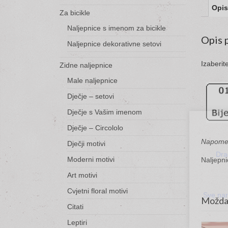
Opis
Za bicikle
Naljepnice s imenom za bicikle
Opis 
Naljepnice dekorativne setovi
Izaberit
Zidne naljepnice
Male naljepnice
Dječje – setovi
Dječje s Vašim imenom
Dječje – Circololo
Napomena
Dječji motivi
Dra
Moderni motivi
Naljepni
Art motivi
Cvjetni floral motivi
Sve nar
Možda V
Citati
Leptiri