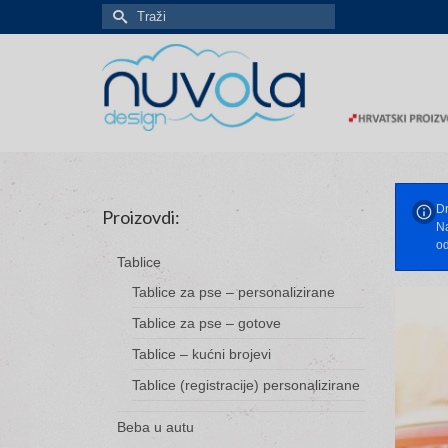
Search
for:
Dr
Proizovdi:
Na
od
Tablice
Tablice za pse – personalizirane
Tablice za pse – gotove
Tablice – kućni brojevi
Tablice (registracije) personalizirane
Beba u autu