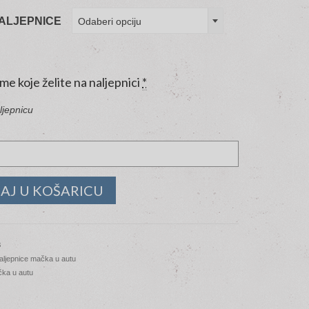
ALJEPNICE
Odaberi opciju
ime koje želite na naljepnici
*
ljepnicu
AJ U KOŠARICU
8
aljepnice mačka u autu
ka u autu