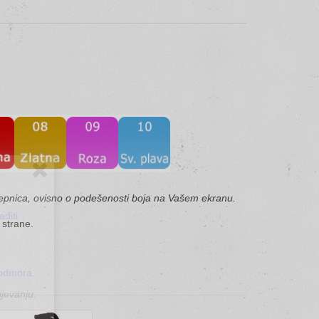
ljepnica, ovisno o podešenosti boja na Vašem ekranu.
diti
 strane.
 odmora.
jevanju.