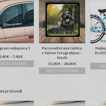
Powered by
WordPress Popup
gram naljepnica 1
Personalizirana tablica
Naljep
s Vašom fotografijom –
Kružić
2,40
€
–
7,40
€
klasik
LECT OPTIONS
15,00
€
–
20,00
€
PR
SELECT OPTIONS
ni proizvodi