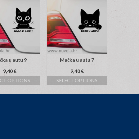
ka u autu 9
Mačka u autu 7
Mačk
9,40
€
9,40
€
ECT OPTIONS
SELECT OPTIONS
SELEC