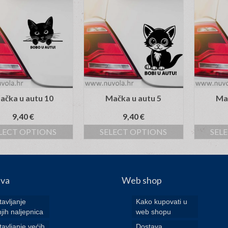
ačka u autu 10
Mačka u autu 5
Mač
9,40
€
9,40
€
LECT OPTIONS
SELECT OPTIONS
SEL
tva
Web shop
avljanje
Kako kupovati u
jih naljepnica
web shopu
avljanje većih
Dostava