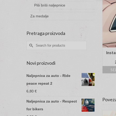
Piši briši naljepnice
Za medalje
Pretraga proizvoda
Search
for:
Insta
Novi proizvodi
SE
Naljepnica za auto - Ride
peace repeat 2
6,80
€
Poveza
Naljepnica za auto - Respect
for bikers