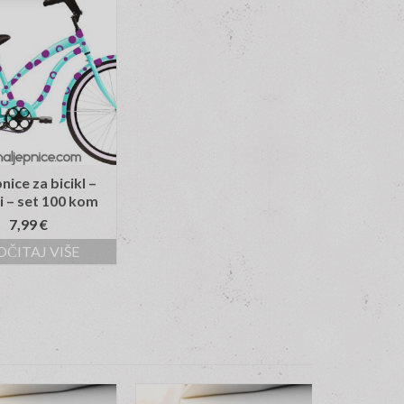
nice za bicikl –
i – set 100 kom
7,99
€
OČITAJ VIŠE