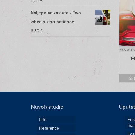
6,80
€
Naljepnica za auto - Two
wheels zero patience
6,80
€
Mačka u autu 2
Mačka u autu 6
M
9,40
€
9,40
€
SELECT OPTIONS
SELECT OPTIONS
SE
Nuvola studio
Uputs
Info
Post
man
Reference
Post