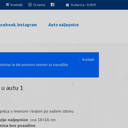
Kontakt
O nama
Košarica
-
0,00
€
acebook, Instagram
Auto naljepnice
Kontakt
Webshop će biti ponovno otvoren za narudžbe
u autu 1
pnica s imenom i bojom po vašem izboru
ije naljepnice
: cca 16×16 cm
pnica bez pozadine