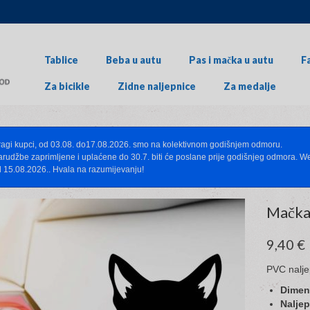
Tablice
Beba u autu
Pas i mačka u autu
F
Za bicikle
Zidne naljepnice
Za medalje
agi kupci, od 03.08. do17.08.2026. smo na kolektivnom godišnjem odmoru.
rudžbe zaprimljene i uplaćene do 30.7. biti će poslane prije godišnjeg odmora. 
 15.08.2026.. Hvala na razumijevanju!
Mačka 
9,40
€
PVC nalje
Dimenz
Nalje