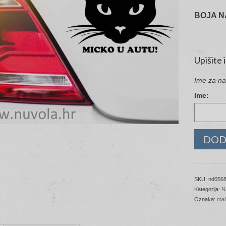
BOJA N
Upišite 
Ime za na
Ime:
DOD
SKU:
nd056
Kategorija:
N
Oznaka:
mač