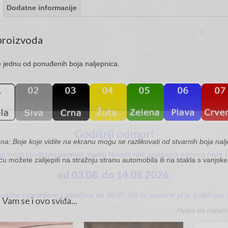
Dodatne informacije
proizvoda
e jednu od ponuđenih boja naljepnica.
Godišnji odmor!
: Boje koje vidite na ekranu mogu se razlikovati od stvarnih boja na
gi kupci i poslovni partneri, studio Nuvola radi godišnjeg odmora neće ra
cu možete zalijepiti na stražnju stranu automobila ili na stakla s vanjske
od 03.08. do 14.08.2026.
udžbe zaprimljene i uplaćene do 30.07. biti će poslane prije godišnjeg
am se i ovo sviđa...
Hvala na razumi