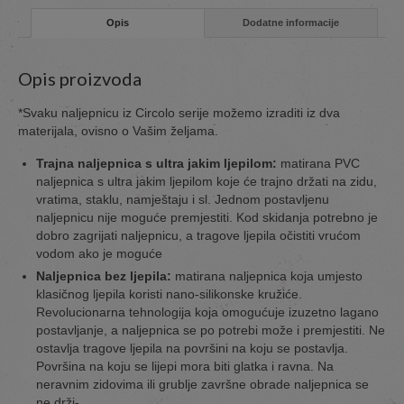
Opis
Dodatne informacije
Opis proizvoda
*Svaku naljepnicu iz Circolo serije možemo izraditi iz dva
materijala, ovisno o Vašim željama.
Trajna naljepnica s ultra jakim ljepilom:
matirana PVC
naljepnica s ultra jakim ljepilom koje će trajno držati na zidu,
vratima, staklu, namještaju i sl. Jednom postavljenu
naljepnicu nije moguće premjestiti. Kod skidanja potrebno je
dobro zagrijati naljepnicu, a tragove ljepila očistiti vrućom
vodom ako je moguće
Naljepnica bez ljepila:
matirana naljepnica koja umjesto
klasičnog ljepila koristi nano-silikonske kružiće.
Revolucionarna tehnologija koja omogućuje izuzetno lagano
postavljanje, a naljepnica se po potrebi može i premjestiti. Ne
ostavlja tragove ljepila na površini na koju se postavlja.
Površina na koju se lijepi mora biti glatka i ravna. Na
neravnim zidovima ili grublje završne obrade naljepnica se
ne drži-