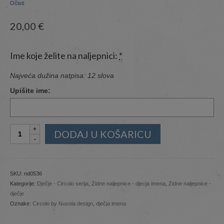
Očisti
20,00
€
Ime koje želite na naljepnici:
*
Najveća dužina natpisa: 12 slova
Upišite ime:
Cvijeće
DODAJ U KOŠARICU
s
imenom
2
količina
SKU:
nd0536
Kategorije:
Dječje - Circolo serija
,
Zidne naljepnice - djecja imena
,
Zidne naljepnice -
dječje
Oznake:
Circolo by Nuvola design
,
dječja imena