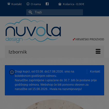
Kontakt
O nama
Košarica
-
0,00
€
Search
for:
Izbornik
Dragi kupci, od 03.08. do17.08.2026. smo na
Kontakt
kolektivnom godišnjem odmoru.
Narudžbe zaprimljene i uplaćene do 30.7. biti će poslane prije
godišnjeg odmora. Webshop će biti ponovno otvoren za
narudžbe od 15.08.2026.. Hvala na razumijevanju!