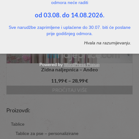
odmora neće raditi
od 03.08. do 14.08.2026.
Sve narudžbe zaprimljene i uplaćene do 30.07. biti će poslane
prije godišnjeg odmora.
Hvala na razumijevanju.
Powered by
WordPress Popup
Zidna naljepnica – Anđeo
11,99
€
–
28,99
€
PROČITAJ VIŠE
Proizovdi:
Tablice
Tablice za pse – personalizirane