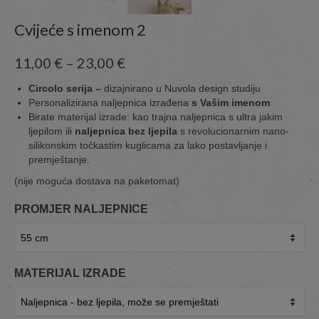
Cvijeće s imenom 2
11,00
€
–
23,00
€
Circolo serija –
dizajnirano u Nuvola design studiju
Personalizirana naljepnica izrađena
s Vašim imenom
Birate materijal izrade: kao trajna naljepnica s ultra jakim
ljepilom ili
naljepnica bez ljepila
s revolucionarnim nano-
silikonskim točkastim kuglicama za lako postavljanje i
premještanje.
(nije moguća dostava na paketomat)
PROMJER NALJEPNICE
MATERIJAL IZRADE