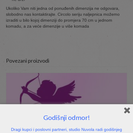
Ukoliko Vam niti jedna od ponuđenih dimenzija ne odgovara,
slobodno nas kontaktirajte. Circolo seriju naljepnica možemo
izraditi u bilo kojoj dimenziji do promjera 70 cm u jednom
komadu, a za veće dimenzije u više komada
Povezani proizvodi
Godišnji odmor!
Dragi kupci i poslovni partneri, studio Nuvola radi godišnjeg