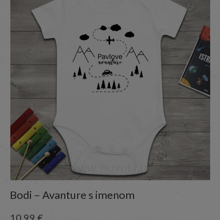
Bodi – Avanture s imenom
10,99
€