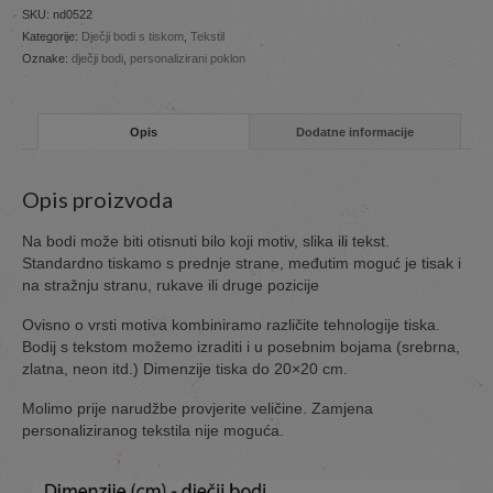
SKU:
nd0522
Kategorije:
Dječji bodi s tiskom
,
Tekstil
Oznake:
dječji bodi
,
personalizirani poklon
Opis
Dodatne informacije
Opis proizvoda
Na bodi može biti otisnuti bilo koji motiv, slika ili tekst.
Standardno tiskamo s prednje strane, međutim moguć je tisak i
na stražnju stranu, rukave ili druge pozicije
Ovisno o vrsti motiva kombiniramo različite tehnologije tiska.
Bodij s tekstom možemo izraditi i u posebnim bojama (srebrna,
zlatna, neon itd.) Dimenzije tiska do 20×20 cm.
Molimo prije narudžbe provjerite veličine. Zamjena
personaliziranog tekstila nije moguća.