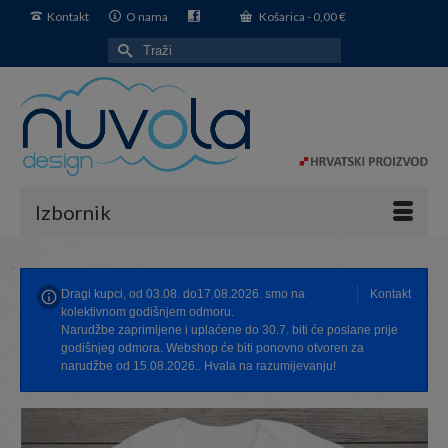
Kontakt
O nama
Košarica
-
0,00
€
Search
for:
Izbornik
Dragi kupci, od 03.08. do17.08.2026. smo na
Kontakt
kolektivnom godišnjem odmoru.
Narudžbe zaprimljene i uplaćene do 30.7. biti će poslane prije
godišnjeg odmora. Webshop će biti ponovno otvoren za
narudžbe od 15.08.2026.. Hvala na razumijevanju!