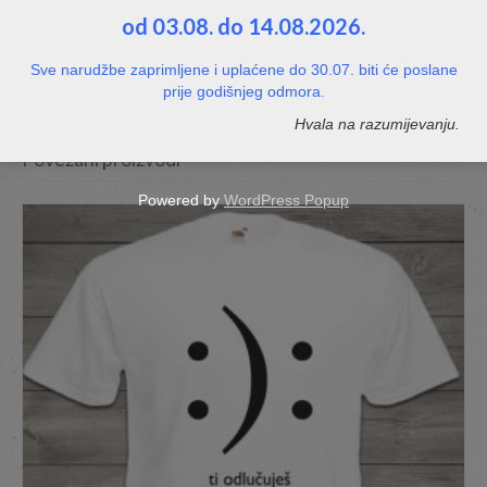
od 03.08. do 14.08.2026.
10,99
€
SELECT OPTIONS
Sve narudžbe zaprimljene i uplaćene do 30.07. biti će poslane
prije godišnjeg odmora.
Hvala na razumijevanju.
Povezani proizvodi
Powered by
WordPress Popup