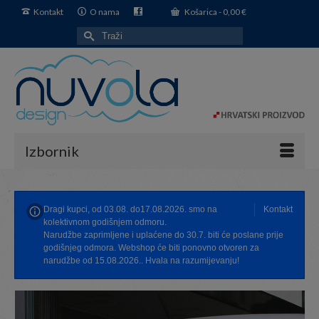
Kontakt
O nama
Košarica
-
0,00
€
Search
for:
Izbornik
Dragi kupci, od 03.08. do17.08.2026. smo na
Kontakt
kolektivnom godišnjem odmoru.
Narudžbe zaprimljene i uplaćene do 30.7. biti će poslane prije
godišnjeg odmora. Webshop će biti ponovno otvoren za
narudžbe od 15.08.2026.. Hvala na razumijevanju!