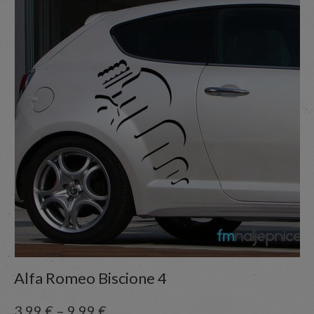
Alfa Romeo Biscione 4
3,99
€
–
9,99
€